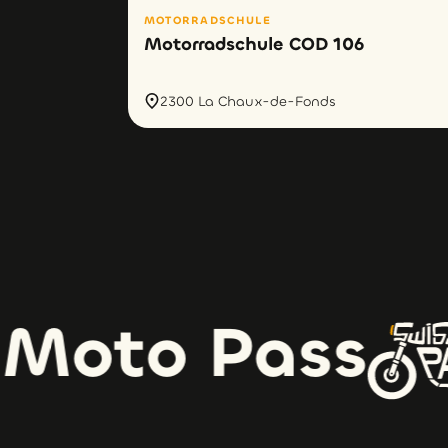
MOTORRADSCHULE
Motorradschule COD 106
2300 La Chaux-de-Fonds
olla
Moto Pass