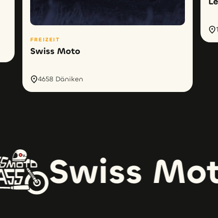
Le
FREIZEIT
Swiss Moto
4658 Däniken
Swiss Moto