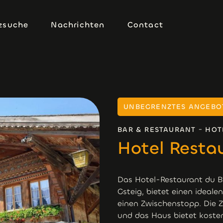
zsuche
Nachrichten
Contact
zsuche
Nachrichten
Contact
UNBEGRENZTES ANGEBOT
-
BAR & RESTAURANT
HOT
Hotel Resta
Das Hotel-Restaurant du Bä
Gsteig, bietet einen ideal
einen Zwischenstopp. Die Z
und das Haus bietet kosten