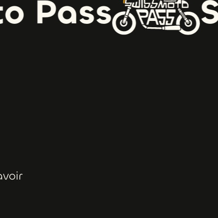
 Pass
Sw
avoir