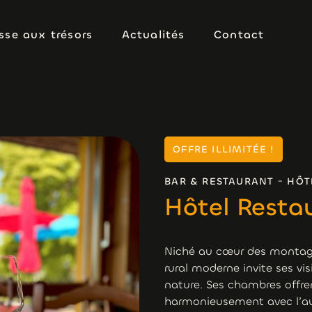
sse aux trésors
Actualités
Contact
sse aux trésors
Actualités
Contact
OFFRE ILLIMITÉE !
-
BAR & RESTAURANT
HÔT
Hôtel Resta
Niché au cœur des montagn
rural moderne invite ses vi
nature. Ses chambres offre
harmonieusement avec l’aut