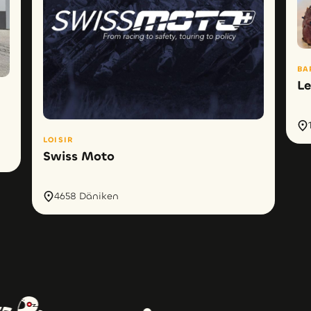
BA
Le
LOISIR
Swiss Moto
4658 Däniken