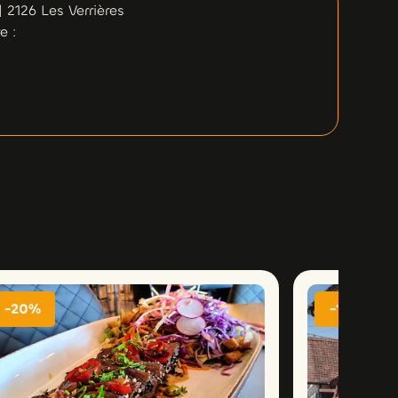
| 2126 Les Verrières
e :
!
-20%
-15%