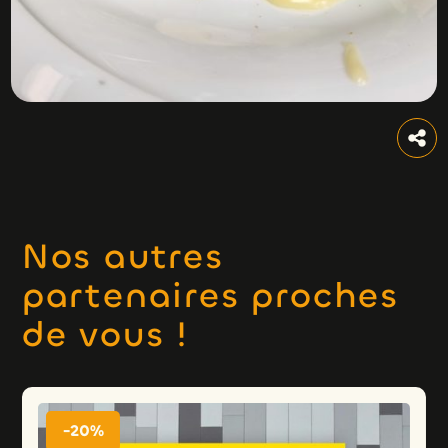
Nos autres
partenaires proches
de vous !
-20%